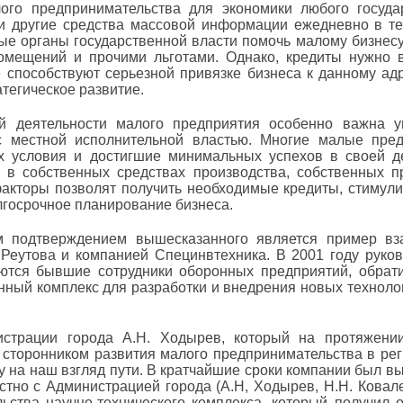
ого предпринимательства для экономики любого госуда
и другие средства массовой информации ежедневно в те
ые органы государственной власти помочь малому бизнес
мещений и прочими льготами. Однако, кредиты нужно в
 способствуют серьезной привязке бизнеса к данному адр
атегическое развитие.
й деятельности малого предприятия особенно важна у
с местной исполнительной властью. Многие малые пре
х условия и достигшие минимальных успехов в своей д
 в собственных средствах производства, собственных п
акторы позволят получить необходимые кредиты, стимулир
лгосрочное планирование бизнеса.
м подтверждением вышесказанного является пример вз
 Реутова и компанией Специнвтехника. В 2001 году руко
ются бывшие сотрудники оборонных предприятий, обрати
нный комплекс для разработки и внедрения новых техноло
истрации города А.Н. Ходырев, который на протяжении
сторонником развития малого предпринимательства в ре
 на наш взгляд пути. В кратчайшие сроки компании был вы
стно с Администрацией города (А.Н, Ходырев, Н.Н. Ковале
льства научно-технического комплекса, который получил 