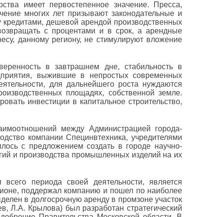
рства имеет первостепенное значение. Пресса,
чение многих лет призывают законодательные и
у кредитами, дешевой арендой производственных
озвращать с процентами и в срок, а арендные
есу, данному региону, не стимулируют вложение
веренность в завтрашнем дне, стабильность в
дприятия, выжившие в непростых современных
еятельности, для дальнейшего роста нуждаются
роизводственных площадях, собственной земле.
овать инвестиции в капитальное строительство,
аимоотношений между Администрацией города-
водство компании Специнвтехника, учредителями
лось с предложением создать в городе научно-
гий и производства промышленных изделий на их
 всего периода своей деятельности, является
гионе, поддержал компанию и пошел по наиболее
делен в долгосрочную аренду в промзоне участок
в, Л.А. Крылова) был разработан стратегический
одобрение Правительства Московской области. В