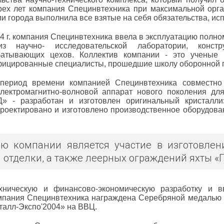
рех лет компания Специнвтехника при максимальной орг
и города выполнила все взятые на себя обязательства, ис
04 г. компания Специнвтехника ввела в эксплуатацию пол
з научно- исследовательской лаборатории, констр
батывающих цехов. Коллектив компании - это ученые 
ицированные специалисты, прошедшие школу оборонной
 период времени компанией Специнвтехника совместн
лектромагнитно-волновой аппарат нового поколения дл
 - разработан и изготовлен оригинальный кристаллиз
роектировано и изготовлено производственное оборудован
ью компании является участие в изготовлен
 отделки, а также леерных ограждений яхты «
ехническую и финансово-экономическую разработку и в
мпания Специнвтехника награждена Серебряной медалью
талл-Экспо'2004» на ВВЦ.