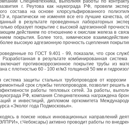
омпании Специнвтехника, выполняя работы по контракту
развития г. Реутова как наукограда РФ, провели эксп
ного состава на основе хлорсульфированного полиэти
ПЭ и, практически не изменяя все его лучшие качества, 
зданный в результате проведенных лабораторных экспе
 только образует покрытие с высокой адгезионной прочнос
ающим действием по отношению к окислам железа в связи
нием покрытия. Более того, химическое взаимодействи
 более высокую адгезионную прочность сцепления покрытия
роведенные по ГОСТ 9.401 - 99, показали, что срок служ
. Разработанная в результате комбинированная система
 включает противокоррозионное покрытие трубы из мат
на с плотностью 60 - 100 кг/м3 толщиной 50 мм и гидроиз
 система защиты стальных трубопроводов от коррозии 
ремонтный срок службы теплопроводов, позволит решить 
ффективности работы тепловых сетей. За работы, выполн
наукограда РФ, компания Специнвтехника награждена бр
ваций и инвестиций, дипломом оргкомитета Международ
урса «Эколог года Подмосковья».
ходясь в поиске новых инновационных направлений деят
ЛПРИ», г.Чебоксары) активно проводит работы по внедре