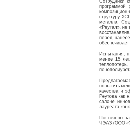
Сотрудники к
программой 
композицион
структуру ХС
металла. Со
«Реутал», не
восстанавлив
перед нанесе
обеспечивает
Испытания, п
менее 15 лет
теплопотерь,
пенополиурета
Предлагаемая
повысить меж
качества и э
Реутова как 
салоне инно
лауреата конк
Постоянно на
ЧЭАЗ (ООО «Э