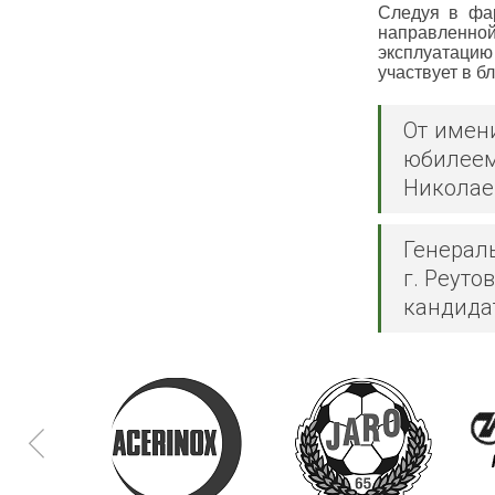
Следуя в фар
направленной
эксплуатацию
участвует в б
От имен
юбилеем
Николаев
Генерал
г. Реуто
кандидат