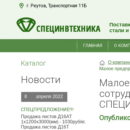
г. Реутов, Транспортная 11Б
Постав
стали и
ГЛАВНАЯ
О КОМ
Каталог
О компан
Малое предпр
Новости
Малое
сотру
8
апреля 2022
СПЕЦИ
СПЕЦПРЕДЛОЖЕНИЕ!!!
Опублико
Продажа листов Д16АТ
1х1200х3000(мм) - 1030руб/кг.
Продажа листов Д16Т