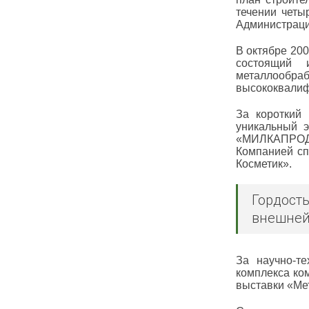
течении четы
Администраци
В октябре 20
состоящий и
металлообра
высококвалиф
За короткий
уникальный э
«МИЛКАПРОД»
Компанией сп
Косметик».
Гордост
внешней
За научно-т
комплекса ко
выставки «Ме