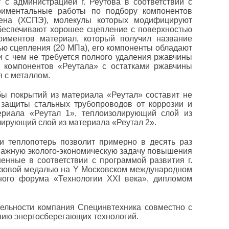
 с администрацией г. Реутова в соответствии с
ериментальные работы по подбору компонентов
лена (ХСПЭ), молекулы которых модифицируют
обеспечивают хорошее сцепление с поверхностью
риментов материал, который получил название
тью сцепления (20 МПа), его компоненты обладают
 с чем не требуется полного удаления ржавчины
е компонентов «Реутала» с остатками ржавчины
 с металлом.
бы покрытий из материала «Реутал» составит не
 защиты стальных трубопроводов от коррозии и
ериала «Реутал 1», теплоизолирующий слой из
олирующий слой из материала «Реутал 2».
и теплопотерь позволит примерно в десять раз
важную эколого-экономическую задачу повышения
енные в соответствии с программой развития г.
онзовой медалью на Y Московском международном
ного форума «Технологии XXI века», дипломом
ельности компания Специнвтехника совместно с
нию энергосберегающих технологий.