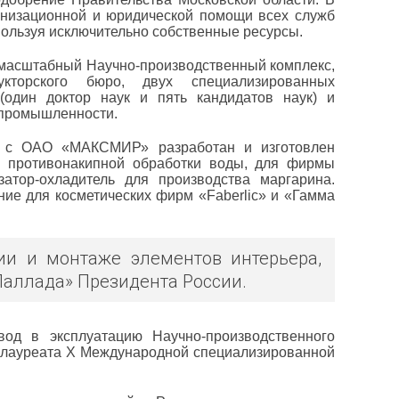
анизационной и юридической помощи всех служб
пользуя исключительно собственные ресурсы.
номасштабный Научно-производственный комплекс,
укторского бюро, двух специализированных
(один доктор наук и пять кандидатов наук) и
 промышленности.
о с ОАО «МАКСМИР» разработан и изготовлен
я противонакипной обработки воды, для фирмы
атор-охладитель для производства маргарина.
ие для косметических фирм «Faberlic» и «Гамма
ии и монтаже элементов интерьера,
Паллада» Президента России.
вод в эксплуатацию Научно-производственного
 лауреата Х Международной специализированной