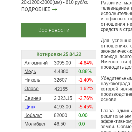
20х1200х3000(мм) - 610 руб/кг.
Развитие мал
телевидение 
ПОДРОБНЕЕ
исполнительн
и офисных по
отношения не
средств в стр
Все новости
Для успешно
отношениях 
экономически
Котировки 25.04.22
прежде всего
Именно эти ф
Алюминий
3095.00
-4.64%
проводить до
Медь
4.4880
0.88%
Убедительны
Никель
32607
-1.40%
наукокограда
Олово
-1.62%
которой явля
42165
производстве
Свинец
2 323.15
-2.76%
основе.
Цинк
4193.00
-5.45%
Глава админ
Кобальт
82000
0.00
решительным 
эффективному
Молибден
46.50
0.0
земли. Совме
план строите