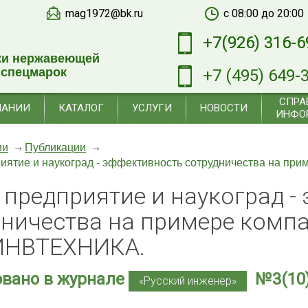
mag1972@bk.ru
c 08:00 до 20:00
+7(926) 316-6
+7(926) 316-6
ки нержавеющей
 спецмарок
+7 (495) 649-
СПРА
ПАНИИ
КАТАЛОГ
УСЛУГИ
НОВОСТИ
ИНФО
ии
Публикации
иятие и наукоград - эффективность сотрудничества на 
 предприятие и наукоград -
дничества на примере комп
НВТЕХНИКА.
вано в журнале
№3(10),
«Русский инженер»